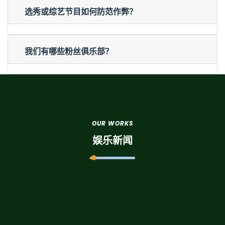
选秀或综艺节目如何防范作弊？
我们有哪些粉丝俱乐部？
OUR WORKS
娱乐新闻