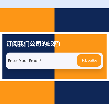
订阅我们公司的邮箱!
Subscribe