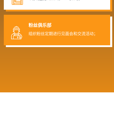
粉丝俱乐部
组织粉丝定期进行见面会和交流活动；