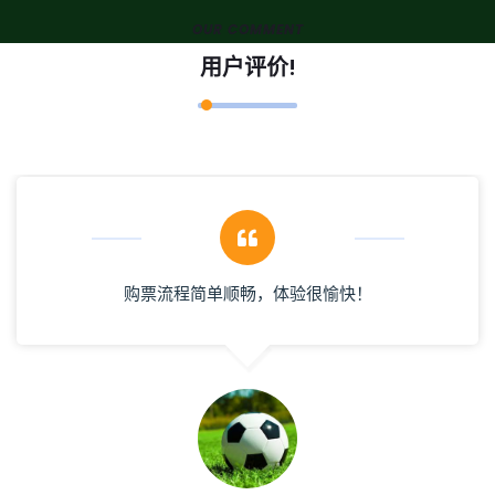
OUR COMMENT
用户评价!
购票流程简单顺畅，体验很愉快！