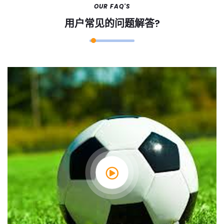
OUR FAQ'S
用户常见的问题解答?